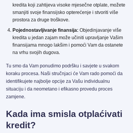
kredita koji zahtijeva visoke mjesečne otplate, možete
smanjiti svoje finansijsko opterećenje i stvoriti više
prostora za druge troškove.
Pojednostavljivanje finansija:
Objedinjavanje više
kredita u jedan zajam može učiniti upravljanje Vašim
finansijama mnogo lakšim i pomoći Vam da ostanete
na vrhu svojih dugova.
Tu smo da Vam ponudimo podršku i savjete u svakom
koraku procesa. Naši stručnjaci će Vam rado pomoći da
identifikujete najbolje opcije za Vašu individualnu
situaciju i da neometano i efikasno provedu proces
zamjene.
Kada ima smisla otplaćivati
kredit?