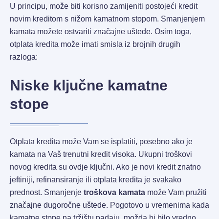
U principu, može biti korisno zamijeniti postojeći kredit
novim kreditom s nižom kamatnom stopom. Smanjenjem
kamata možete ostvariti značajne uštede. Osim toga,
otplata kredita može imati smisla iz brojnih drugih
razloga:
Niske ključne kamatne
stope
Otplata kredita može Vam se isplatiti, posebno ako je
kamata na Vaš trenutni kredit visoka. Ukupni troškovi
novog kredita su ovdje ključni. Ako je novi kredit znatno
jeftiniji, refinansiranje ili otplata kredita je svakako
prednost. Smanjenje
troškova kamata
može Vam pružiti
značajne dugoročne uštede. Pogotovo u vremenima kada
kamatne stope na tržištu padaju, možda bi bilo vredno