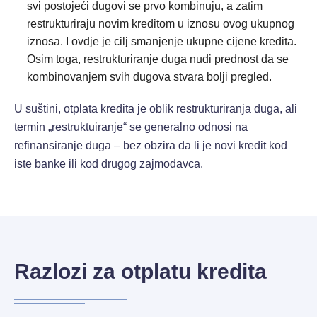
svi postojeći dugovi se prvo kombinuju, a zatim
restrukturiraju novim kreditom u iznosu ovog ukupnog
iznosa. I ovdje je cilj smanjenje ukupne cijene kredita.
Osim toga, restrukturiranje duga nudi prednost da se
kombinovanjem svih dugova stvara bolji pregled.
U suštini, otplata kredita je oblik restrukturiranja duga, ali
termin „restruktuiranje“ se generalno odnosi na
refinansiranje duga – bez obzira da li je novi kredit kod
iste banke ili kod drugog zajmodavca.
Razlozi za otplatu kredita