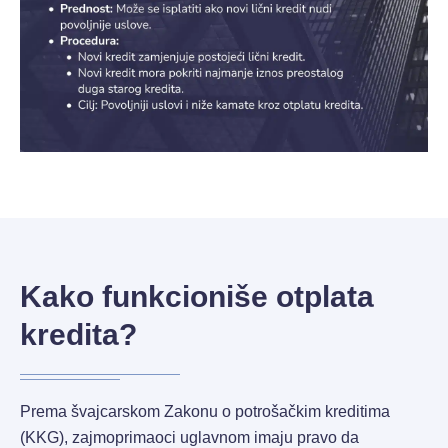
Kako funkcioniše otplata
kredita?
Prema švajcarskom Zakonu o potrošačkim kreditima
(KKG), zajmoprimaoci uglavnom imaju pravo da