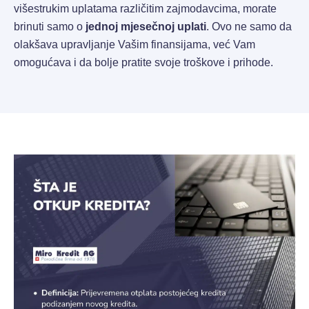
višestrukim uplatama različitim zajmodavcima, morate
brinuti samo o
jednoj mjesečnoj uplati
. Ovo ne samo da
olakšava upravljanje Vašim finansijama, već Vam
omogućava i da bolje pratite svoje troškove i prihode.