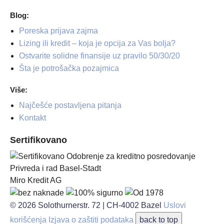
Blog:
Poreska prijava zajma
Lizing ili kredit – koja je opcija za Vas bolja?
Ostvarite solidne finansije uz pravilo 50/30/20
Šta je potrošačka pozajmica
Više:
Najčešće postavljena pitanja
Kontakt
Sertifikovano
Odobrenje za kreditno posredovanje
Privreda i rad Basel-Stadt
Miro Kredit AG
© 2026
Solothurnerstr. 72
|
CH-4002
Bazel
Uslovi
korišćenja
Izjava o zaštiti podataka
back to top