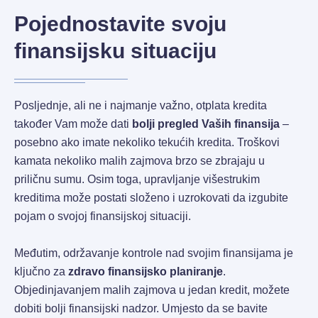
Pojednostavite svoju
finansijsku situaciju
Posljednje, ali ne i najmanje važno, otplata kredita
također Vam može dati
bolji pregled Vaših finansija
–
posebno ako imate nekoliko tekućih kredita. Troškovi
kamata nekoliko malih zajmova brzo se zbrajaju u
priličnu sumu. Osim toga, upravljanje višestrukim
kreditima može postati složeno i uzrokovati da izgubite
pojam o svojoj finansijskoj situaciji.
Međutim, održavanje kontrole nad svojim finansijama je
ključno za
zdravo finansijsko planiranje
.
Objedinjavanjem malih zajmova u jedan kredit, možete
dobiti bolji finansijski nadzor. Umjesto da se bavite