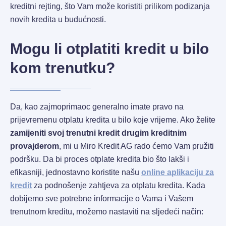
kreditni rejting, što Vam može koristiti prilikom podizanja
novih kredita u budućnosti.
Mogu li otplatiti kredit u bilo
kom trenutku?
Da, kao zajmoprimaoc generalno imate pravo na
prijevremenu otplatu kredita u bilo koje vrijeme. Ako želite
zamijeniti svoj trenutni kredit drugim kreditnim
provajderom
, mi u Miro Kredit AG rado ćemo Vam pružiti
podršku. Da bi proces otplate kredita bio što lakši i
efikasniji, jednostavno koristite našu
online aplikaciju za
kredit
za podnošenje zahtjeva za otplatu kredita. Kada
dobijemo sve potrebne informacije o Vama i Vašem
trenutnom kreditu, možemo nastaviti na sljedeći način: