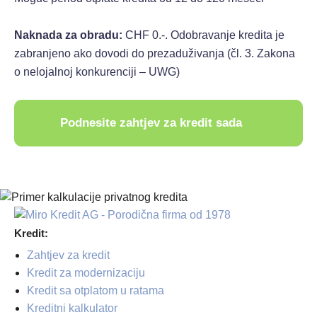
Naknada za obradu:
CHF 0.-. Odobravanje kredita je
zabranjeno ako dovodi do prezaduživanja (čl. 3. Zakona
o nelojalnoj konkurenciji – UWG)
Podnesite zahtjev za kredit sada
Kredit:
Zahtjev za kredit
Kredit za modernizaciju
Kredit sa otplatom u ratama
Kreditni kalkulator