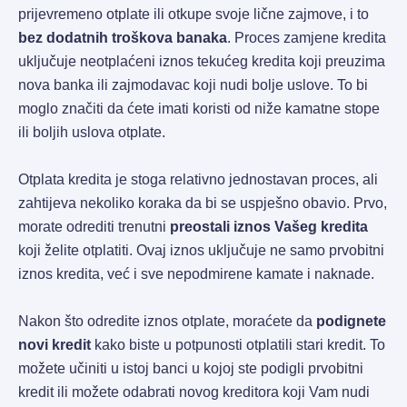
prijevremeno otplate ili otkupe svoje lične zajmove, i to
bez dodatnih troškova banaka
. Proces zamjene kredita
uključuje neotplaćeni iznos tekućeg kredita koji preuzima
nova banka ili zajmodavac koji nudi bolje uslove. To bi
moglo značiti da ćete imati koristi od niže kamatne stope
ili boljih uslova otplate.
Otplata kredita je stoga relativno jednostavan proces, ali
zahtijeva nekoliko koraka da bi se uspješno obavio. Prvo,
morate odrediti trenutni
preostali iznos Vašeg kredita
koji želite otplatiti. Ovaj iznos uključuje ne samo prvobitni
iznos kredita, već i sve nepodmirene kamate i naknade.
Nakon što odredite iznos otplate, moraćete da
podignete
novi kredit
kako biste u potpunosti otplatili stari kredit. To
možete učiniti u istoj banci u kojoj ste podigli prvobitni
kredit ili možete odabrati novog kreditora koji Vam nudi