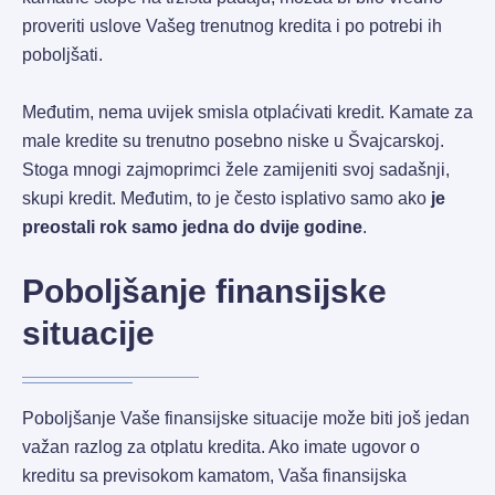
proveriti uslove Vašeg trenutnog kredita i po potrebi ih
poboljšati.
Međutim, nema uvijek smisla otplaćivati kredit. Kamate za
male kredite su trenutno posebno niske u Švajcarskoj.
Stoga mnogi zajmoprimci žele zamijeniti svoj sadašnji,
skupi kredit. Međutim, to je često isplativo samo ako
je
preostali rok samo jedna do dvije godine
.
Poboljšanje finansijske
situacije
Poboljšanje Vaše finansijske situacije može biti još jedan
važan razlog za otplatu kredita. Ako imate ugovor o
kreditu sa previsokom kamatom, Vaša finansijska