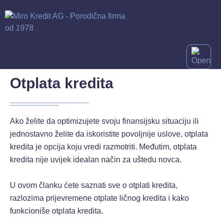
Otplata kredita
Ako želite da optimizujete svoju finansijsku situaciju ili
jednostavno želite da iskoristite povoljnije uslove, otplata
kredita je opcija koju vredi razmotriti. Međutim, otplata
kredita nije uvijek idealan način za uštedu novca.
U ovom članku ćete saznati sve o otplati kredita,
razlozima prijevremene otplate ličnog kredita i kako
funkcioniše otplata kredita.