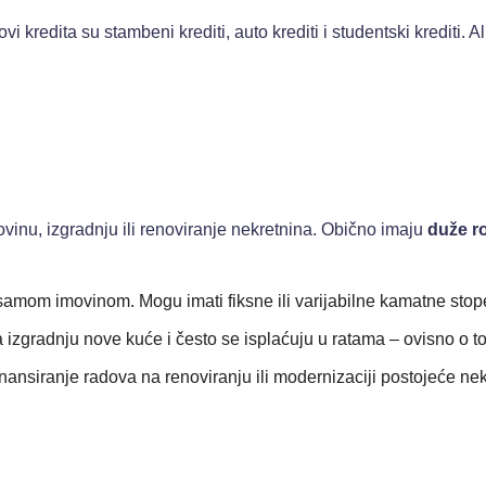
ovi kredita su stambeni krediti, auto krediti i studentski krediti.
vinu, izgradnju ili renoviranje nekretnina. Obično imaju
duže r
samom imovinom. Mogu imati fiksne ili varijabilne kamatne stop
a izgradnju nove kuće i često se isplaćuju u ratama – ovisno o t
finansiranje radova na renoviranju ili modernizaciji postojeće nek