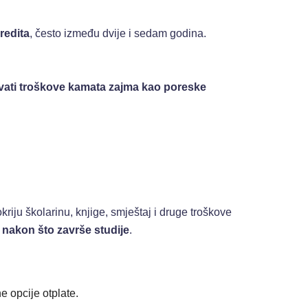
redita
, često između dvije i sedam godina.
ivati troškove kamata zajma kao poreske
riju školarinu, knjige, smještaj i druge troškove
k
nakon što završe studije
.
e opcije otplate.