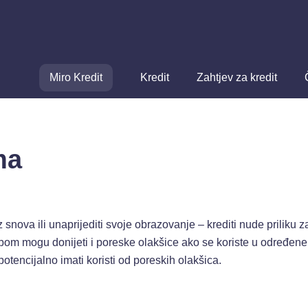
Miro Kredit
Kredit
Zahtjev za kredit
ma
 iz snova ili unaprijediti svoje obrazovanje – krediti nude prilik
sobom mogu donijeti i poreske olakšice ako se koriste u određen
tencijalno imati koristi od poreskih olakšica.