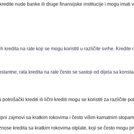
redite nude banke ili druge finansijske institucije i mogu imati v
 kredita na rate koji se mogu koristiti u različite svrhe. Kredite 
nstantne, rata kredita na rate često se sastoji od dijela sa kon
 potrošački krediti ili lični krediti mogu se koristiti za različi
pni zajmovi sa kratkim rokovima i često višim kamatnim stopama
nose kredita sa kratkim rokovima otplate, koji se često mogu prija