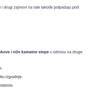
 Ali i drugi zajmovi na rate takođe potpadaju pod
okove i niže kamatne stope
u odnosu na druge
e.
oku izgradnje.
retnine.