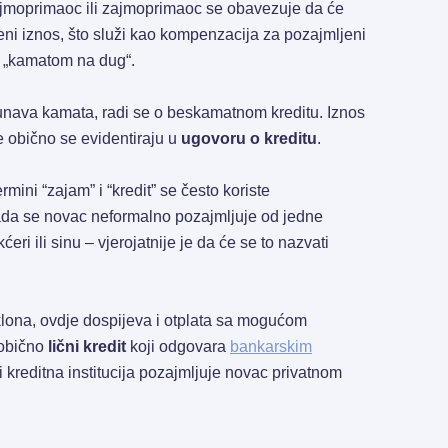
zajmoprimaoc ili zajmoprimaoc se obavezuje da će
ni iznos, što služi kao kompenzacija za pozajmljeni
a „kamatom na dug“.
nava kamata, radi se o beskamatnom kreditu. Iznos
te obično se evidentiraju u
ugovoru o kreditu
.
ini “zajam” i “kredit” se često koriste
da se novac neformalno pozajmljuje od jedne
eri ili sinu – vjerojatnije je da će se to nazvati
klona, ovdje dospijeva i otplata sa mogućom
 obično
lični kredit
koji odgovara
bankarskim
i kreditna institucija pozajmljuje novac privatnom