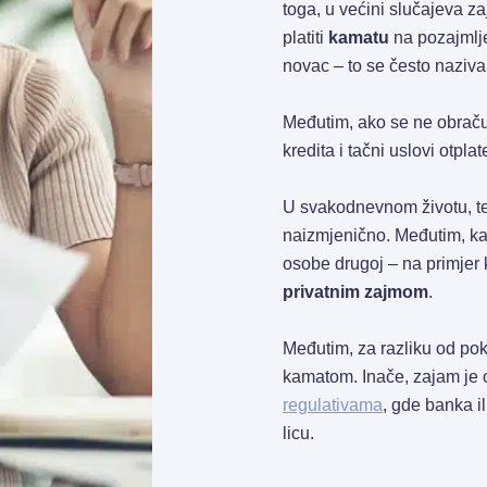
toga, u većini slučajeva 
platiti
kamatu
na pozajmlje
novac – to se često naziv
Međutim, ako se ne obraču
kredita i tačni uslovi otpla
U svakodnevnom životu, term
naizmjenično. Međutim, ka
osobe drugoj – na primjer kć
privatnim zajmom
.
Međutim, za razliku od po
kamatom. Inače, zajam je
regulativama
, gde banka il
licu.