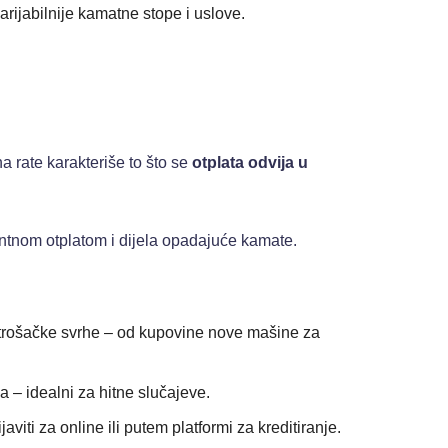
arijabilnije kamatne stope i uslove.
na rate karakteriše to što se
otplata odvija u
stantnom otplatom i dijela opadajuće kamate.
te potrošačke svrhe – od kupovine nove mašine za
 – idealni za hitne slučajeve.
viti za online ili putem platformi za kreditiranje.