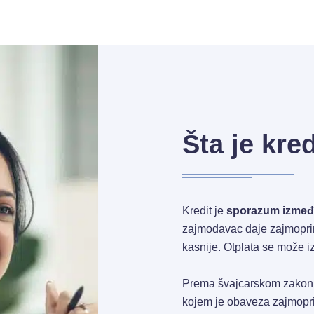
Šta je kre
Kredit je
sporazum izmeđ
zajmodavac daje zajmoprim
kasnije. Otplata se može iz
Prema švajcarskom zakonu
kojem je obaveza zajmoprim