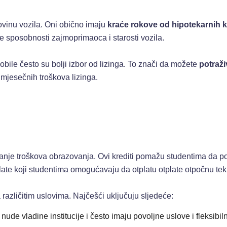
povinu vozila. Oni obično imaju
kraće rokove od hipotekarnih k
e sposobnosti zajmoprimaoca i starosti vozila.
bile često su bolji izbor od lizinga. To znači da možete
potraž
 mjesečnih troškova lizinga.
ranje troškova obrazovanja. Ovi krediti pomažu studentima da pok
late koji studentima omogućavaju da otplatu otplate otpočnu te
a različitim uslovima. Najčešći uključuju sljedeće:
ude vladine institucije i često imaju povoljne uslove i fleksibiln