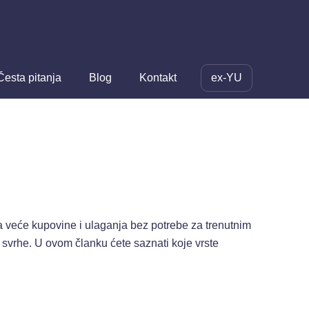
Česta pitanja
Blog
Kontakt
ex-YU
u za veće kupovine i ulaganja bez potrebe za trenutnim
e svrhe. U ovom članku ćete saznati koje vrste