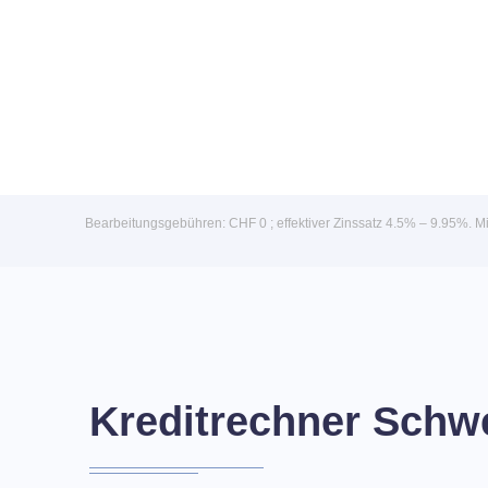
Bearbeitungsgebühren: CHF 0 ; effektiver Zinssatz 4.5% – 9.95%. Mir
Kreditrechner Schw