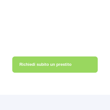
Richiesta di credito non
vincolante, discreta e gratuita!
Richiedi subito un prestito